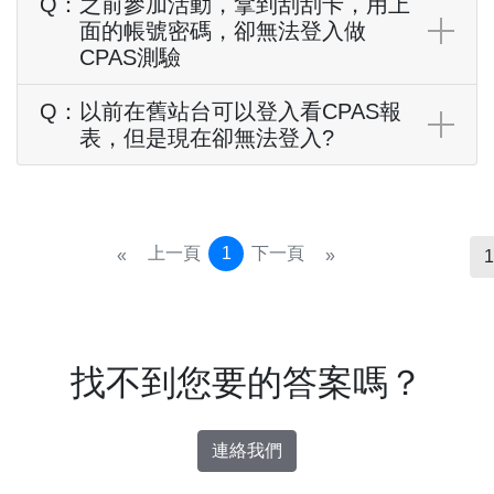
Q：
之前參加活動，拿到刮刮卡，用上
面的帳號密碼，卻無法登入做
CPAS測驗
Q：
以前在舊站台可以登入看CPAS報
表，但是現在卻無法登入?
Previous
Next
上一頁
1
下一頁
First
Last
«
»
1
找不到您要的答案嗎？
連絡我們